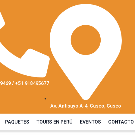
9469 / +51 918495677
Av. Antisuyo A-4, Cusco, Cusco
PAQUETES
TOURS EN PERÚ
EVENTOS
CONTACTO