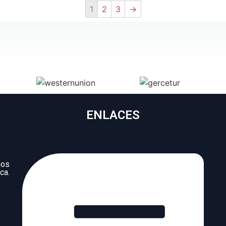
1
2
3
→
ENLACES
mos
ca.