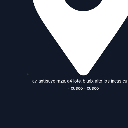
av. antisuyo mza. a4 lote. b urb. alto los incas c
- cusco - cusco