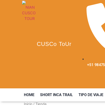
CUSCo ToUr
+51 98475
HOME
SHORT INCA TRAIL
TIPO DE VIAJE
Inicio
/ Tienda