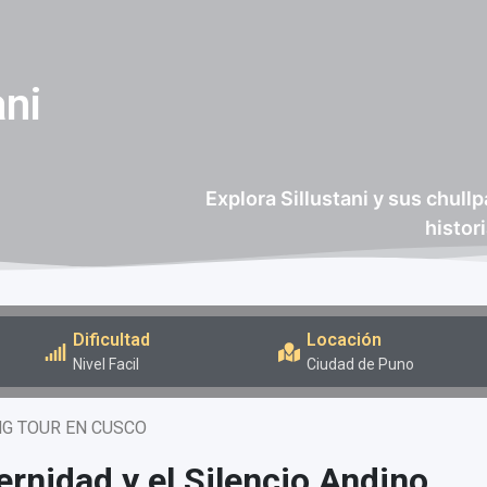
ani
Explora Sillustani y sus chull
histor
Dificultad
Locación
Nivel Facil
Ciudad de Puno
ternidad y el Silencio Andino