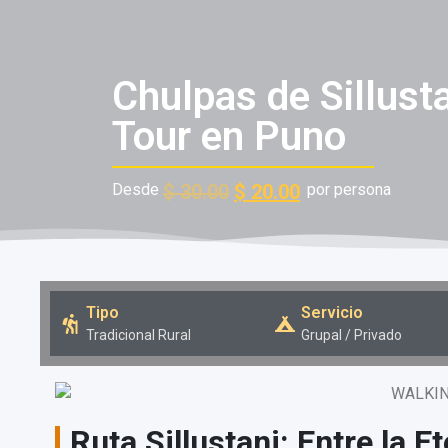
Chulpas de Sillust
Tour en Puno
Desde
$
30.00
$
20.00
por persona
Tipo
Servicio
Tradicional Rural
Grupal / Privado
Ruta Sillustani: Entre la E