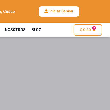
Iniciar Sesion
o, Cusco
0
NOSOTROS
BLOG
$
0.00