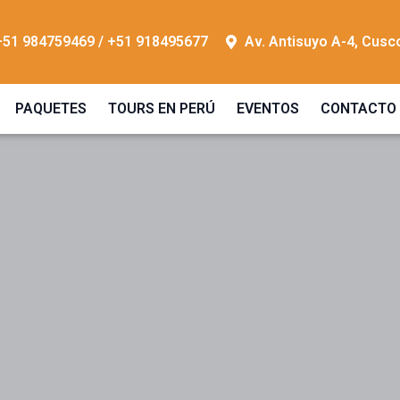
+51 984759469 / +51 918495677
Av. Antisuyo A-4, Cusc
PAQUETES
TOURS EN PERÚ
EVENTOS
CONTACTO