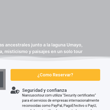
pas ancestrales junto a la laguna Umayo,
ia, misticismo y paisajes en un solo tour
¿Como Reservar?
Seguridad y confianza
Niancuscotour.com utiliza "Security certificates"
para el servicios de empresas internacionalmente
reconocidas como PayPal, PagoEfectivo o PayU,