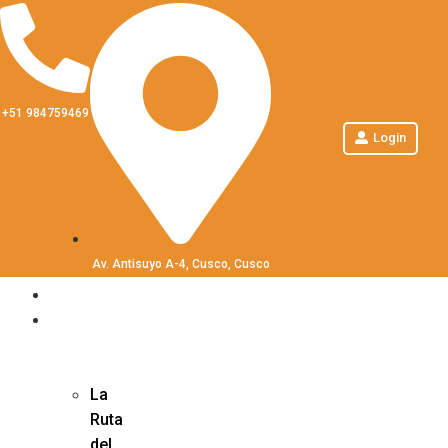
+51 984759469
Login
Av. Antisuyo A-4, Cusco, Cusco
HOME
SHORT
INCA
TRAIL
La
Ruta
del