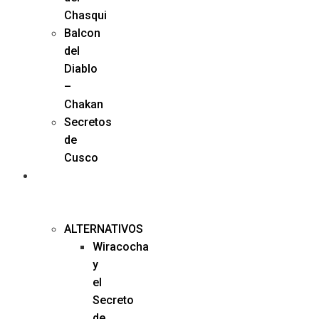
Chasqui
Balcon
del
Diablo
–
Chakan
Secretos
de
Cusco
TIPO
DE
VIAJE
ALTERNATIVOS
Wiracocha
y
el
Secreto
de