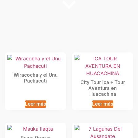
Wiracocha y el Unu
Pachacuti
City Tour Ica + Tour
Aventura en
Huacachina
Leer más
Leer más
Puma Orqo –