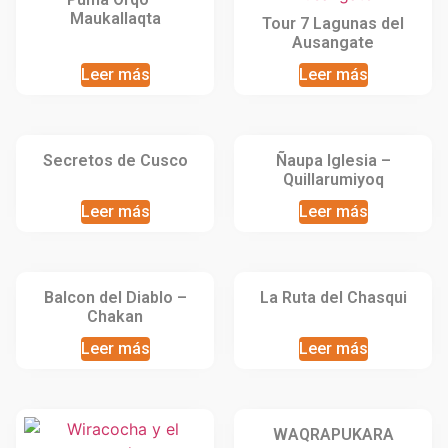
Maukallaqta
Tour 7 Lagunas del
Ausangate
Leer más
Leer más
Secretos de Cusco
Ñaupa Iglesia –
Quillarumiyoq
Leer más
Leer más
Balcon del Diablo –
La Ruta del Chasqui
Chakan
Leer más
Leer más
WAQRAPUKARA