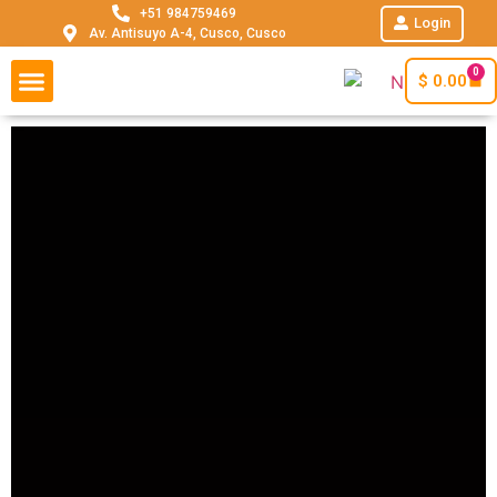
+51 984759469
Login
Av. Antisuyo A-4, Cusco, Cusco
0
$
0.00
SHORT INCA TRAIL
TIPO DE VIAJE
TOURS EN PERÚ